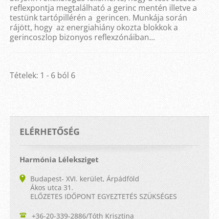
reflexpontja megtalálható a gerinc mentén illetve a
testünk tartópillérén a gerincen. Munkája során
rájött, hogy az energiahiány okozta blokkok a
gerincoszlop bizonyos reflexzónáiban...
Tételek: 1 - 6 ból 6
ELÉRHETŐSÉG
Harmónia Léleksziget
Budapest- XVI. kerület, Árpádföld
Ákos utca 31.
ELŐZETES IDŐPONT EGYEZTETÉS SZÜKSÉGES
+36-20-339-2886/Tóth Krisztina