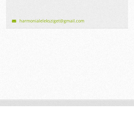
harmonia
lelekszi
get@gmai
l.com
© 2014 Minden jog fenntartva.
Készíts ingyenes honlapot