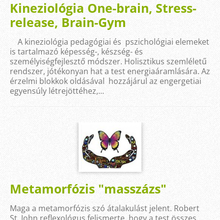
Kineziológia One-brain, Stress-
release, Brain-Gym
A kineziológia pedagógiai és pszichológiai elemeket
is tartalmazó képesség-, készség- és
személyiségfejlesztő módszer. Holisztikus szemléletű
rendszer, jótékonyan hat a test energiaáramlására. Az
érzelmi blokkok oldásával hozzájárul az engergetiai
egyensúly létrejöttéhez,...
Metamorfózis "masszázs"
Maga a metamorfózis szó átalakulást jelent. Robert
St. John reflexológus felismerte, hogy a test összes