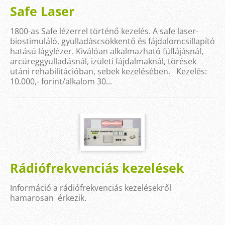
Safe Laser
1800-as Safe lézerrel történő kezelés. A safe laser-
biostimuláló, gyulladáscsökkentő és fájdalomcsillapító
hatású lágylézer. Kiválóan alkalmazható fülfájásnál,
arcüreggyulladásnál, izületi fájdalmaknál, törések
utáni rehabilitációban, sebek kezelésében. Kezelés:
10.000,- forint/alkalom 30...
Rádiófrekvenciás kezelések
Információ a rádiófrekvenciás kezelésekről
hamarosan érkezik.