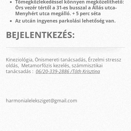
Tömegközlekedéssel könnyen megközelíthető:
Örs vezér tértől a 31-es busszal a Állás utca-
Menyhért utca megálló. + 5 perc séta
Az utcán ingyenes parkolási lehetőség van.
BEJELENTKEZÉS:
Kineziológia, Önismereti tanácsadás, Érzelmi stressz
oldás, Metamorfózis kezelés, számmisztikai
tanácsadás :
06/20-339-2886 /Tóth Krisztina
harmonialeleksziget@gmail.com