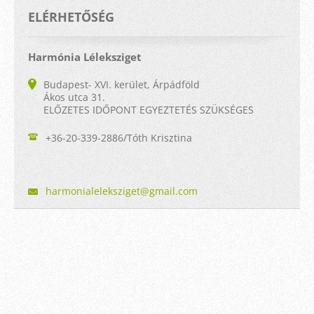
ELÉRHETŐSÉG
Harmónia Léleksziget
Budapest- XVI. kerület, Árpádföld
Ákos utca 31.
ELŐZETES IDŐPONT EGYEZTETÉS SZÜKSÉGES
+36-20-339-2886/Tóth Krisztina
harmonia
lelekszi
get@gmai
l.com